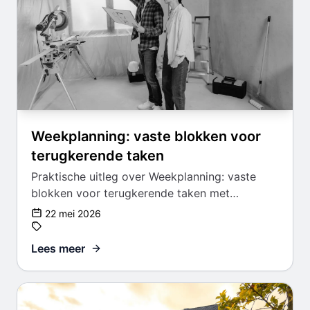
Weekplanning: vaste blokken voor
terugkerende taken
Praktische uitleg over Weekplanning: vaste
blokken voor terugkerende taken met
aandacht voor keuzes, afwegingen en een
22 mei 2026
haalbare aanpak.
Lees meer