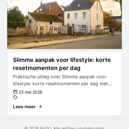
Slimme aanpak voor lifestyle: korte
resetmomenten per dag
Praktische uitleg over Slimme aanpak voor
lifestyle: korte resetmomenten per dag met
aandacht voor keuzes, afwegingen en een
23 mei 2026
haalbare aanpak.
Lees meer
© 2026 M-GO. Alle rechten voorbehouden.